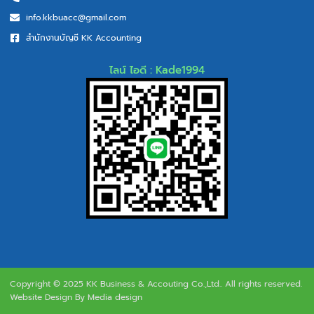
info.kkbuacc@gmail.com
สำนักงานบัญชี KK Accounting
ไลน์ ไอดี : Kade1994
Copyright © 2025 KK Business & Accouting Co.,Ltd.. All rights reserved.
Website Design By Media design